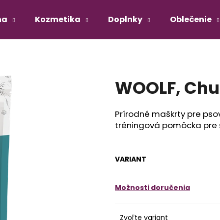
na
Kozmetika
Doplnky
Oblečenie
Čo potrebujete nájsť?
WOOLF, Chu
HĽADAŤ
Prírodné maškrty pre pso
tréningová pomôcka pre 
Odporúčame
VARIANT
Možnosti doručenia
PSH, SILK X2 WITH BIOTIN, ŠAMPÓN
PSH, ALOE VERA 
Zvoľte variant