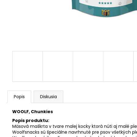
€11,50
Popis
Diskusia
WOOLF, Chunkies
Popis produktu:
Mäsová maškrta v tvare malej kocky ktorá núti aj malé pl
Woolfsnacks sú špeciálne navrhnuté pre psov všetkých plemi