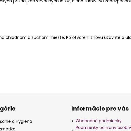
ých prísad, konzervačných látok, alebo farbív. Na zabezpečeni
a chladnom a suchom mieste. Po otvorení znovu uzavrite a ulož
iť
ie
górie
Informácie pre vás
Obchodné podmienky
sanie a Hygiena
Podmienky ochrany osobn
zmetika