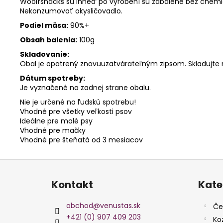
Woolfsnacks sú ihneď po vyrobení sú zabalené bez chemick
Nekonzumovať okysličovadlo.
Podiel mäsa:
90%+
Obsah balenia:
100g
Skladovanie:
Obal je opatrený znovuuzatvárateľným zipsom. Skladujte n
Dátum spotreby:
Je vyznačené na zadnej strane obalu.
Nie je určené na ľudskú spotrebu!
Vhodné pre všetky veľkosti psov
Ideálne pre malé psy
Vhodné pre mačky
Vhodné pre šteňatá od 3 mesiacov
Z
Preskoč
á
Kontakt
kategór
Kate
p
ä
obchod
@
venustas.sk
Če
t
+421 (0) 907 409 203
Ko