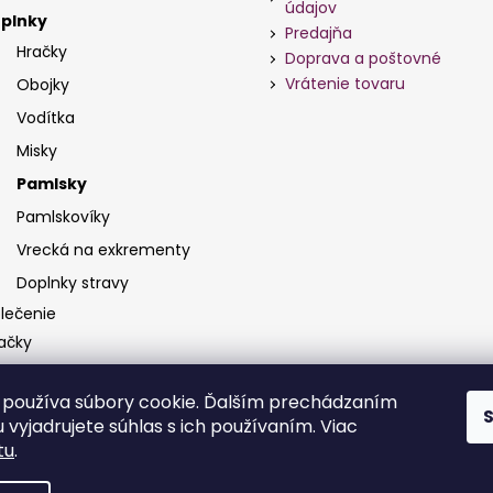
údajov
plnky
Predajňa
Hračky
Doprava a poštovné
Vrátenie tovaru
Obojky
Vodítka
Misky
Pamlsky
Pamlskovíky
Vrecká na exkrementy
Doplnky stravy
lečenie
ačky
používa súbory cookie. Ďalším prechádzaním
 vyjadrujete súhlas s ich používaním. Viac
tu
.