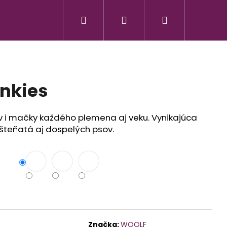
Hľadať
Prihlásenie
Nákupný
PawMag
Kurzy
Predajňa
Kontakty
košík
nkies
v i mačky každého plemena aj veku. Vynikajúca
šteňatá aj dospelých psov.
MOISTURIZING,
Značka:
WOOLF