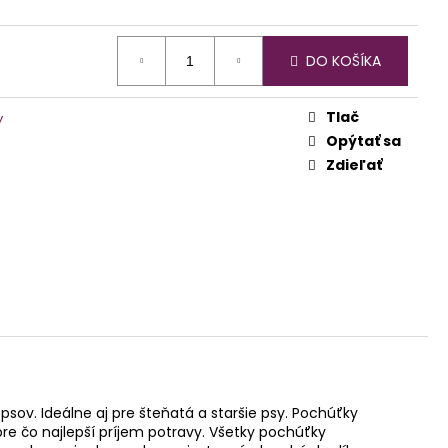
DO KOŠÍKA
Tlač
y
Opýtať sa
Zdieľať
ov. Ideálne aj pre šteňatá a staršie psy. Pochúťky
pre čo najlepší príjem potravy. Všetky pochúťky