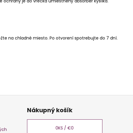
e ochrany je do vrecka umiestnený absorbér kyslíka.
te na chladné miesto. Po otvorení spotrebujte do 7 dní.
Nákupný košík
0
KS /
€0
ých