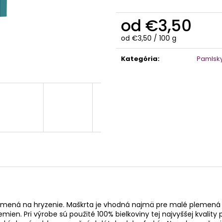
ŠAMPÓN
€10,90
€14,40
od
€3,50
Jednotková
od €3,50 / 100 g
cena:
Kategória
:
Pamlsk
emená na hryzenie. Maškrta je vhodná najmä pre malé plemená ps
en. Pri výrobe sú použité 100% bielkoviny tej najvyššej kvality 