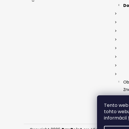
i
Do
e
Ob
Zn
Tento web 
tohto webu
informácií