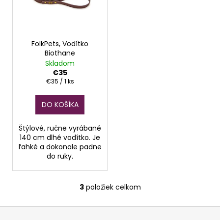
č
a
m
e
FolkPets, Vodítko
Biothane
KIWI-
Skladom
WALKER,
€35
MRAZOM
Jednotková
€35 / 1 ks
SUŠENÉ
cena:
MÄSO,
LAMB
DO KOŠÍKA
€7,50
Štýlové, ručne vyrábané
140 cm dlhé vodítko. Je
ľahké a dokonale padne
do ruky.
3
položiek celkom
O
v
Z
l