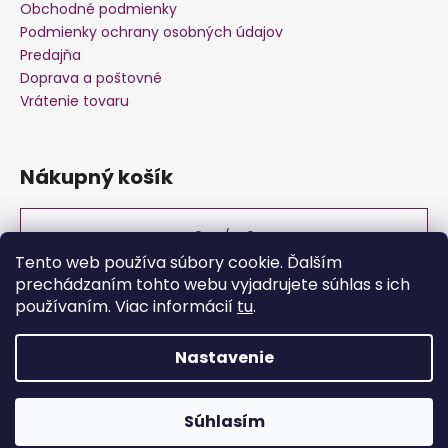
Obchodné podmienky
Podmienky ochrany osobných údajov
Predajňa
Doprava a poštovné
Vrátenie tovaru
Nákupný košík
0
KS /
€0
Tento web používa súbory cookie. Ďalším
prechádzaním tohto webu vyjadrujete súhlas s ich
používaním. Viac informácií
tu
.
Nastavenie
Vytvoril Shoptet
Súhlasím
Copyright 2026
PawPoint.eu
. Všetky práva vyhradené.