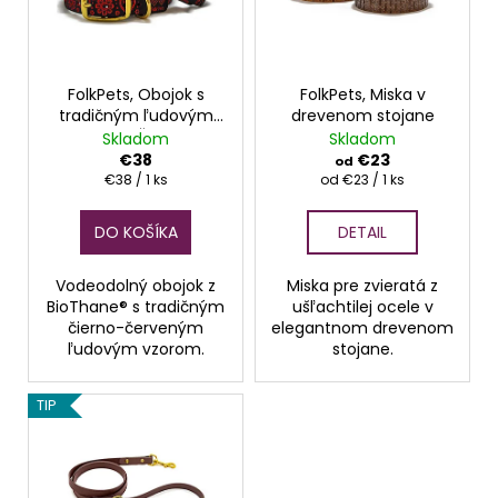
s
o
á
p
d
j
r
u
s
o
FolkPets, Obojok s
FolkPets, Miska v
k
ť
tradičným ľudovým
drevenom stojane
d
t
?
vzorom, Červené
Skladom
Skladom
u
o
Srdce
€38
€23
od
k
Jednotková
Jednotková
€38 / 1 ks
od €23 / 1 ks
v
cena:
cena:
t
DO KOŠÍKA
DETAIL
o
HĽADAŤ
v
Vodeodolný obojok z
Miska pre zvieratá z
BioThane® s tradičným
ušľachtilej ocele v
čierno-červeným
elegantnom drevenom
ľudovým vzorom.
stojane.
O
d
p
TIP
o
r
ú