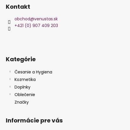
á
á
Kontakt
d
p
a
ä
obchod
@
venustas.sk
c
t
+421 (0) 907 409 203
i
i
e
e
p
r
v
Kategórie
k
y
v
Česanie a Hygiena
ý
Kozmetika
p
Doplnky
i
Oblečenie
s
Značky
u
Informácie pre vás