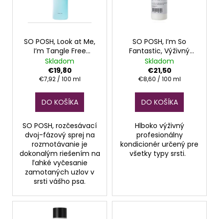
s
o
á
p
d
j
r
u
s
o
SO POSH, Look at Me,
SO POSH, I’m So
k
ť
I’m Tangle Free
Fantastic, Výživný
d
t
?
Detangler Spray
Kondicionér
Skladom
Skladom
u
o
€19,80
€21,50
k
Jednotková
Jednotková
€7,92 / 100 ml
€8,60 / 100 ml
v
cena:
cena:
t
DO KOŠÍKA
DO KOŠÍKA
o
HĽADAŤ
v
SO POSH, rozčesávací
Hlboko výživný
dvoj-fázový sprej na
profesionálny
rozmotávanie je
kondicionér určený pre
dokonalým riešením na
všetky typy srsti.
O
ľahké vyčesanie
d
zamotaných uzlov v
p
srsti vášho psa.
o
r
ú