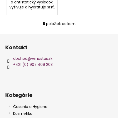
a antistatický výsledok,
vyživuje a hydratuje srsť.
5
položiek celkom
O
v
Z
l
á
á
Kontakt
d
p
a
ä
obchod
@
venustas.sk
c
t
+421 (0) 907 409 203
i
i
e
e
p
r
v
Kategórie
k
y
v
Česanie a Hygiena
ý
Kozmetika