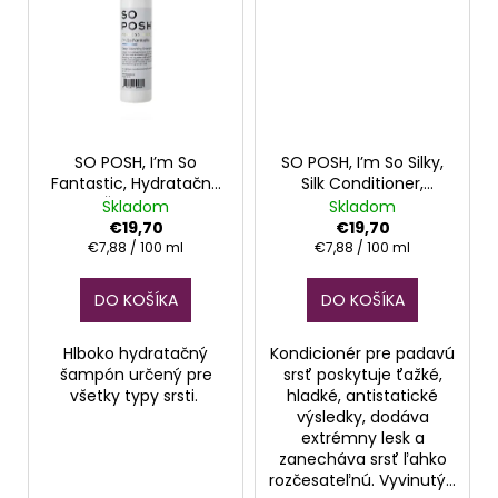
č
a
m
e
SHOW
TECH,
SO POSH, I’m So
SO POSH, I’m So Silky,
KEFA,
Fantastic, Hydratačný
Silk Conditioner,
EXTRA
Šampón
Kondicionér
Skladom
Skladom
LIFE
€19,70
€19,70
SLICKER
Jednotková
Jednotková
€7,88 / 100 ml
€7,88 / 100 ml
€11,50
cena:
cena:
DO KOŠÍKA
DO KOŠÍKA
Hlboko hydratačný
Kondicionér pre padavú
šampón určený pre
srsť poskytuje ťažké,
všetky typy srsti.
hladké, antistatické
výsledky, dodáva
extrémny lesk a
zanecháva srsť ľahko
rozčesateľnú. Vyvinutý...