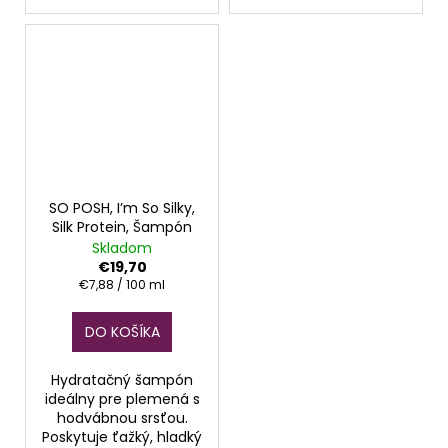
SO POSH, I’m So Silky,
Silk Protein, Šampón
Skladom
€19,70
Jednotková
€7,88 / 100 ml
cena:
DO KOŠÍKA
Hydratačný šampón
ideálny pre plemená s
hodvábnou srsťou.
Poskytuje ťažký, hladký