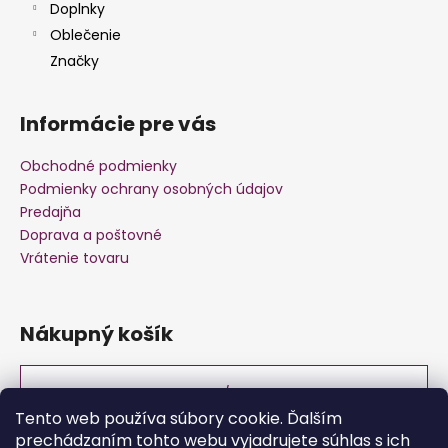
p
Doplnky
i
Oblečenie
s
Značky
u
Informácie pre vás
Obchodné podmienky
Podmienky ochrany osobných údajov
Predajňa
Doprava a poštovné
Vrátenie tovaru
Nákupný košík
0
KS /
€0
Tento web používa súbory cookie. Ďalším
prechádzaním tohto webu vyjadrujete súhlas s ich